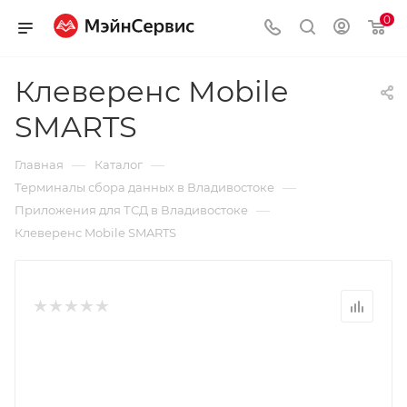
0
Клеверенс Mobile
SMARTS
—
—
Главная
Каталог
—
Терминалы сбора данных в Владивостоке
—
Приложения для ТСД в Владивостоке
Клеверенс Mobile SMARTS