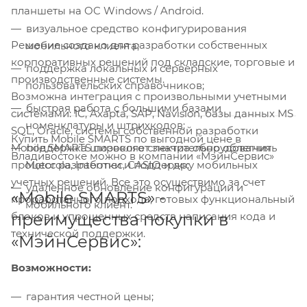
планшеты на OC Windows / Android.
визуальное средство конфигурирования
Решение создано для разработки собственных
мобильного клиента;
корпоративных решений под складские, торговые и
поддержка локальных и серверных
производственные системы.
пользовательских справочников;
Возможна интеграция с произвольными учетными
быстрая работа с большими базами
системами: 1С, Axapta, SAP, Navision, базы данных MS
номенклатуры и штрихкодов;
SQL, Oracle, системы собственной разработки
Купить Mobile SMARTS по выгодной цене в
Mobile SMARTS позволяет значительно облегчить
поддержка широкого спектра оборудования
Владивостоке можно в компании «МэйнСервис»
процесс разработки и поддержку мобильных
Motorola, Intermec, CASIO и др;
учетных решений. Все это осуществимо за счет
удаленное обновление конфигурации и
«Mobile SMARTS» -
проработанного подхода, готовых функциональный
мобильного клиент.
блоков и упрощенных средств написания кода и
преимущества покупки в
технической поддержки.
«МэйнСервис»:
Возможности:
гарантия честной цены;