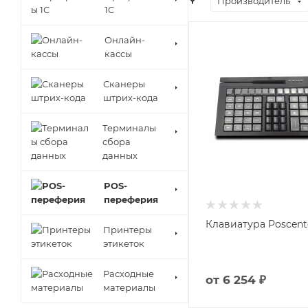
Производитель
1С
Онлайн-
кассы
Сканеры
штрих-кода
Терминалы
сбора
данных
POS-
переферия
Клавиатура Poscent
Принтеры
этикеток
Расходные
от
6 254 ₽
материалы