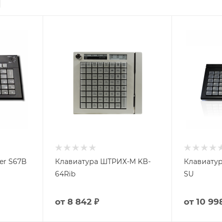
er S67B
Клавиатура ШТРИХ-М KB-
Клавиатур
64Rib
SU
от
8 842 ₽
от
10 99