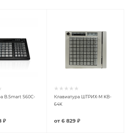
а B.Smart S60C-
Клавиатура ШТРИХ-М KB-
64K
8 ₽
от
6 829 ₽