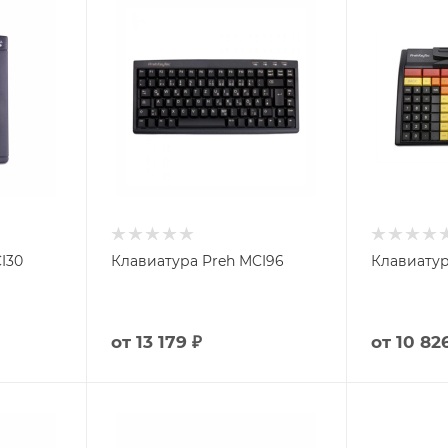
I30
Клавиатура Preh MCI96
Клавиатур
от
13 179 ₽
от
10 82