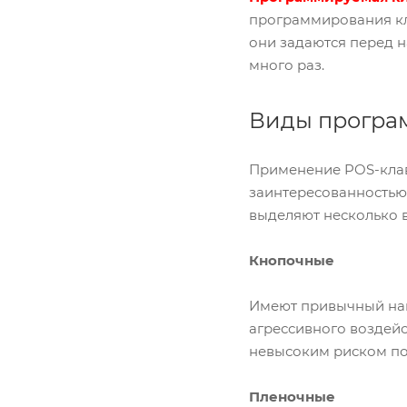
программирования кл
они задаются перед н
много раз.
Виды програ
Применение POS-клави
заинтересованностью
выделяют несколько 
Кнопочные
Имеют привычный нам
агрессивного воздейс
невысоким риском по
Пленочные