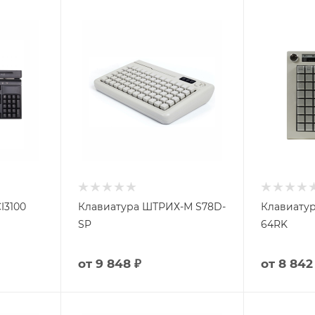
I3100
Клавиатура ШТРИХ-М S78D-
Клавиату
SP
64RK
от
9 848 ₽
от
8 842