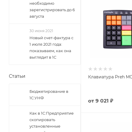
необходимо
зарегистрировать до 6
августа
30 июня 2021
Новый счет-фактура с
1 июля 2021 года:
показываем, как она
выглядит в 1С
Статьи
Клавиатура Preh MC
Бюджетирование в
1С:УНФ
от
9 021 ₽
Как в 1С:Предприятие
скопировать
установленные