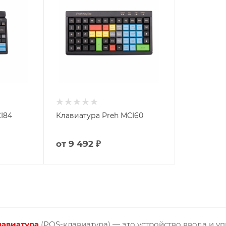
I84
Клавиатура Preh MCI60
от
9 492 ₽
авиатура
(POS-клавиатура) — это устройство ввода и 