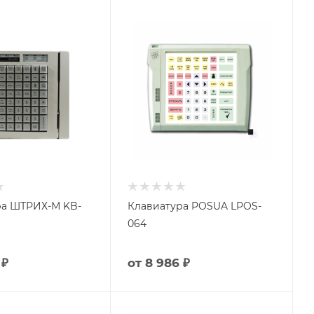
ра ШТРИХ-М KB-
Клавиатура POSUA LPOS-
064
 ₽
от
8 986 ₽