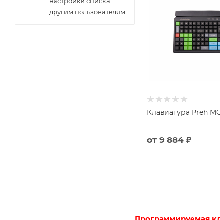
настройки списка
другим пользователям
Клавиатура Preh MC
от
9 884 ₽
Программируемая кл