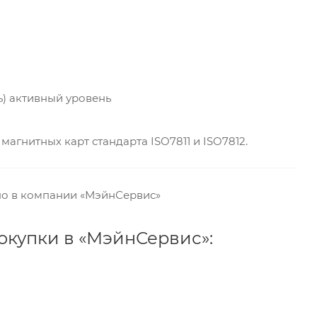
) активный уровень
магнитных карт стандарта ISO7811 и ISO7812.
но в компании «МэйнСервис»
окупки в «МэйнСервис»: