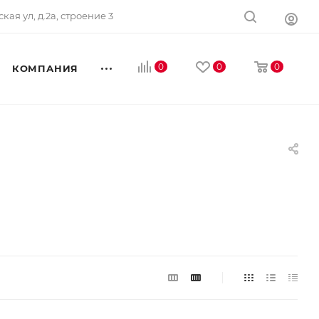
ская ул, д.2а, строение 3
0
0
0
КОМПАНИЯ