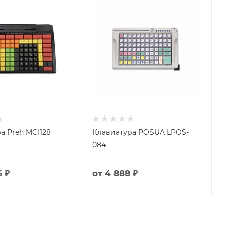
а Preh MCI128
Клавиатура POSUA LPOS-
084
6 ₽
от
4 888 ₽