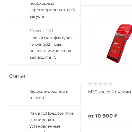
необходимо
зарегистрировать до 6
августа
30 июня 2021
Новый счет-фактура с
1 июля 2021 года:
показываем, как она
выглядит в 1С
Статьи
Бюджетирование в
МТС касса 5 онлайн
1С:УНФ
Как в 1С:Предприятие
от
10 900 ₽
скопировать
установленные