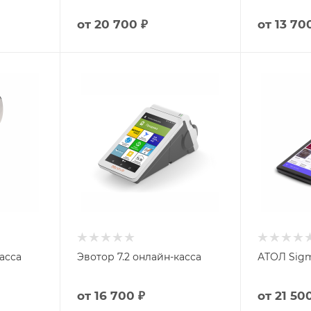
от
20 700 ₽
от
13 70
асса
Эвотор 7.2 онлайн-касса
АТОЛ Sigm
от
16 700 ₽
от
21 50