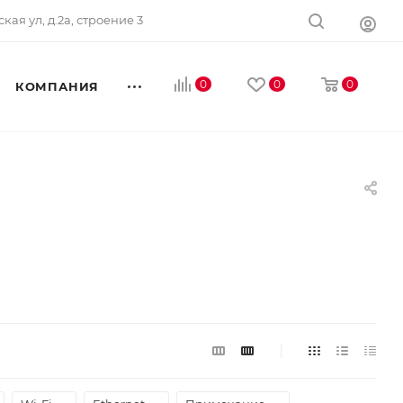
ская ул, д.2а, строение 3
0
0
0
КОМПАНИЯ