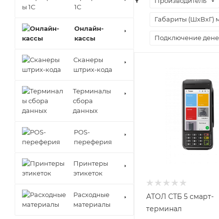
Производитель
1С
Габариты (ШхВхГ) 
Онлайн-
Подключение дене
кассы
Сканеры
штрих-кода
Терминалы
сбора
данных
POS-
переферия
Принтеры
этикеток
Расходные
АТОЛ СТБ 5 смарт-
материалы
терминал