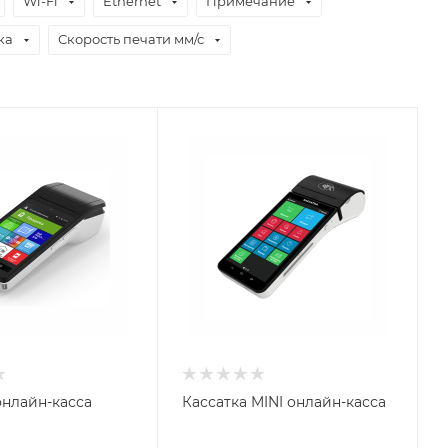
Wi-Fi
Ethernet
Примечание
ка
Скорость печати мм/с
онлайн-касса
Кассатка MINI онлайн-касса