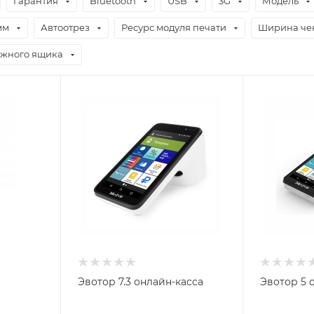
Гарантия
Bluetooth
USB
3G
Модель
мм
Автоотрез
Ресурс модуля печати
Ширина че
жного ящика
Эвотор 7.3 онлайн-касса
Эвотор 5 