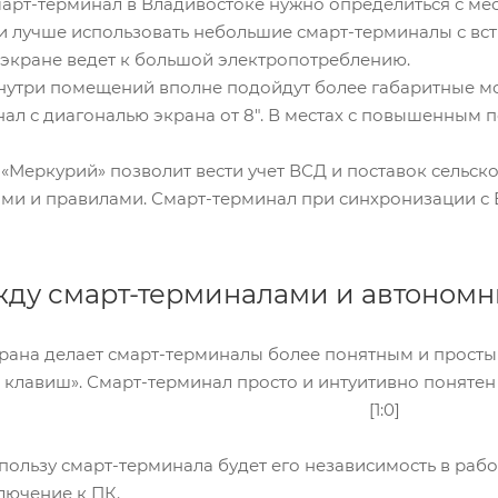
арт-терминал в Владивостоке нужно определиться с мес
ки лучше использовать небольшие смарт-терминалы с вс
экране ведет к большой электропотреблению.
нутри помещений вполне подойдут более габаритные мо
ал с диагональю экрана от 8″. В местах с повышенным 
Меркурий» позволит вести учет ВСД и поставок сельско
и и правилами. Смарт-терминал при синхронизации с 
жду смарт-терминалами и автоном
рана делает смарт-терминалы более понятным и простым
клавиш». Смарт-терминал просто и интуитивно понятен
[1:0]
ользу смарт-терминала будет его независимость в рабо
лючение к ПК.