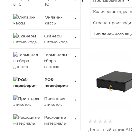
Производитель
1С
Количество отделе
Онлайн-
Страна-производи
кассы
Тип денежного ящ
Сканеры
штрих-кода
Терминалы
сбора
данных
POS-
переферия
Принтеры
этикеток
Расходные
материалы
Денежный ящик АТ