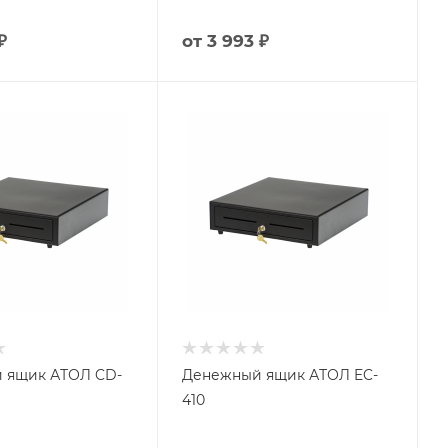
₽
от
3 993 ₽
 ящик АТОЛ CD-
Денежный ящик АТОЛ EC-
410