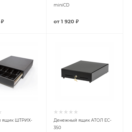
miniCD
 ₽
от
1 920 ₽
 ящик ШТРИХ-
Денежный ящик АТОЛ EC-
350