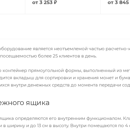
от
3 253 ₽
от
3 845
оборудование является неотъемлемой частью расчетно-к
 посещаемостью более 25 клиентов в день.
о контейнер прямоугольной формы, выполненный из мет
дится вкладыш для сортировки и хранения монет и бум
ихся внутри денежных средств до момента передачи со
ежного ящика
ящика определяются его внутренним функционалом. Кл
м в ширину и до 13 см в высоту. Внутри помещаются по 4