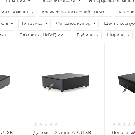
Гарантия
Денежные отсеки
Интерфейс денежног
ний для монет
Количество положений ключа
Матери
тель
Тип замка
Фиксатор купюр
Щель в корпус
ика
Габариты (ШхВхГ) мм
Глубина
Ширина
ОЛ SB-
Денежный ящик АТОЛ SB-
Денежный