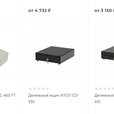
от
4 732 ₽
от
3 150 
 460 FT
Денежный ящик АТОЛ CD-
Денежный
330
410