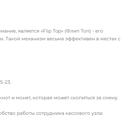
ие, является «Flip Top» (Флип Топ) - его
х. Такой механизм весьма эффективен в местах с
S-23.
от и монет, которая может скопиться за смену.
бство работы сотрудника кассового узла: