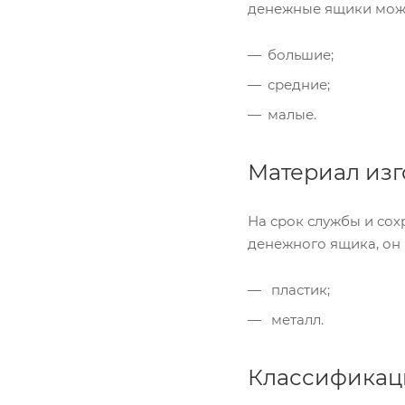
денежные ящики можн
большие;
средние;
малые.
Материал изг
На срок службы и сох
денежного ящика, он 
пластик;
металл.
Классификаци