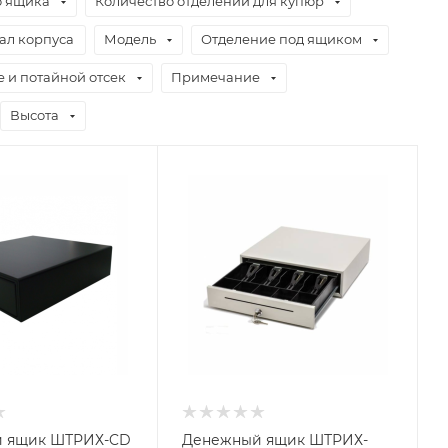
о ящика
Количество отделений для купюр
ал корпуса
Модель
Отделение под ящиком
е и потайной отсек
Примечание
Высота
 ящик ШТРИХ-CD
Денежный ящик ШТРИХ-