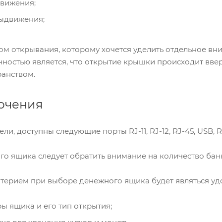
движения;
выдвижения;
 открывания, которому хочется уделить отдельное вниман
ностью является, что открытие крышки происходит ввер
анством.
ючения
ли, доступны следующие порты RJ-11, RJ-12, RJ-45, USB, R
о ящика следует обратить внимание на количество банкн
ерием при выборе денежного ящика будет являться удо
ы ящика и его тип открытия;