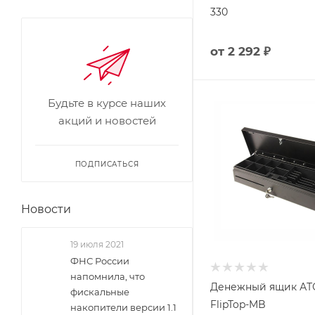
330
от
2 292 ₽
Будьте в курсе наших
акций и новостей
ПОДПИСАТЬСЯ
Новости
19 июля 2021
ФНС России
напомнила, что
Денежный ящик А
фискальные
FlipTop-MB
накопители версии 1.1