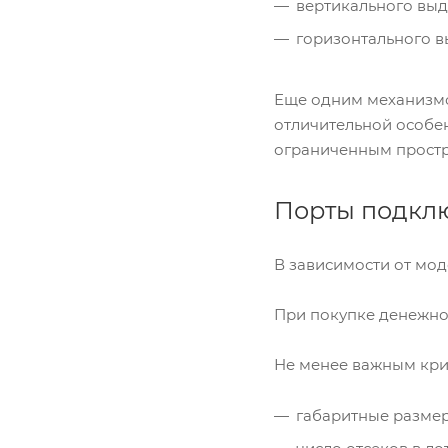
вертикального вы
горизонтального 
Еще одним механизмом
отличительной особен
ограниченным простр
Порты подкл
В зависимости от моде
При покупке денежног
Не менее важным крит
габаритные размер