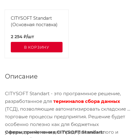
CITYSOFT Standart
(Основная поставка)
2 254
₽
/шт
В КОРЗИНУ
Описание
CITYSOFT Standart - это программное решение,
разработанное для
терминалов сбора данных
(ТСД), позволяющие автоматизировать складские и
торговые процессы предприятия. Решение будет
особенно полезно как для бюджетных
Сферы применения CITYSOFT Standart:
учереждений, так и для предприятий малого и