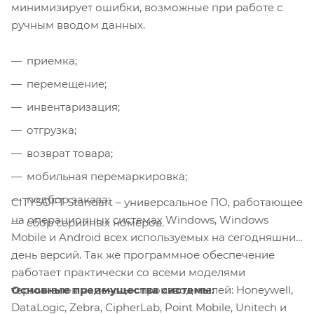
минимизирует ошибки, возможные при работе с
ручным вводом данных.
приемка;
перемещение;
инвентаризация;
отгрузка;
возврат товара;
мобильная перемаркировка;
подбор заказа;
CITYSOFT Standart – универсальное ПО, работающее
на операционных системах Windows, Windows
сбор серийных номеров.
Mobile и Android всех используемых на сегодняшний
день версий. Так же программное обеспечение
работает практически со всеми моделями
Основные преимущества системы:
терминалов надежных производителей: Honeywell,
DataLogic, Zebra, CipherLab, Point Mobile, Unitech и