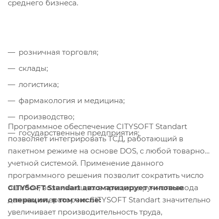
среднего бизнеса.
розничная торговля;
склады;
логистика;
фармакология и медицина;
производство;
Программное обеспечение CITYSOFT Standart
государственные предприятия;
позволяет интегрировать ТСД, работающий в
пакетном режиме на основе DOS, с любой товарно-
учетной системой. Применение данного
программного решения позволит сократить число
CITYSOFT Standart автоматизирует типовые
ошибок, возникающих в процессе ручного ввода
операции, в том числе:
данных оператором. CITYSOFT Standart значительно
увеличивает производительность труда,