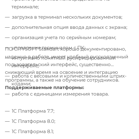
терминале;
загрузка в терминал нескольких документов;
дополнительная опция ввода данных с экрана;
организация учета по серийным номерам;
управление терминалом с ПК;
ПО CITYSOFT Standart хорошо документировано,
надежно в работе, имеет удобный русскоязычный
интуитивно понятный русифицированный
пользовательский интерфейс, существенно
интерфейс;
снижающий время на освоение и интеграцию
работа с весовыми и количественными штрих-
программы, а также на обучение сотрудников.
кодами;
Поддерживаемые платформы:
работа с единицами измерения товара.
1С Платформа 7.7;
1С Платформа 8.0;
1С Платформа 8.1;