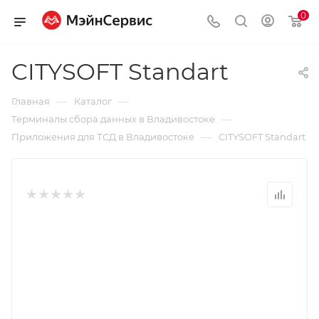
0
CITYSOFT Standart
—
—
Главная
Каталог
—
Терминалы сбора данных в Владивостоке
—
Приложения для ТСД в Владивостоке
CITYSOFT Standart