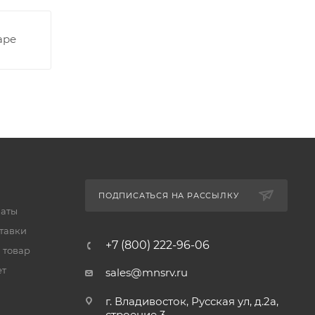
аре
ПОДПИСАТЬСЯ НА РАССЫЛКУ
латы
тавки
+7 (800) 222-96-06
 товар
ет
sales@mnsrv.ru
г. Владивосток, Русская ул, д.2а,
строение 3