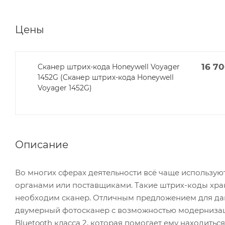
Цены
16 7
Cканер штрих-кода Honeywell Voyager
1452G (Cканер штрих-кода Honeywell
Voyager 1452G)
Описание
Во многих сферах деятельности всё чаще использ
органами или поставщиками. Такие штрих-коды хра
необходим сканер. Отличным предложением для данн
двумерный фотосканер с возможностью модерниза
Bluetooth класса 2, которая помогает ему находитьс