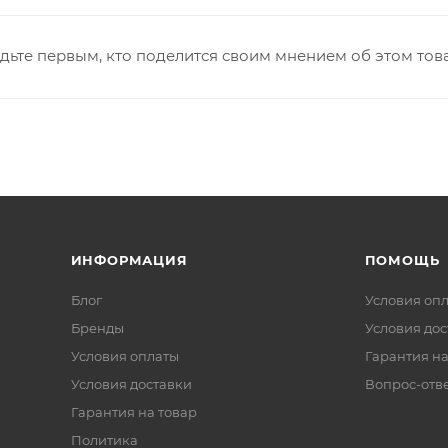
дьте первым, кто поделится своим мнением об этом тов
ИНФОРМАЦИЯ
ПОМОЩЬ
Блог
Условия оп
Бренды
Условия дос
Условия оплаты
Гарантия на
Условия доставки
Вопрос-отв
Гарантия на товар
Политика