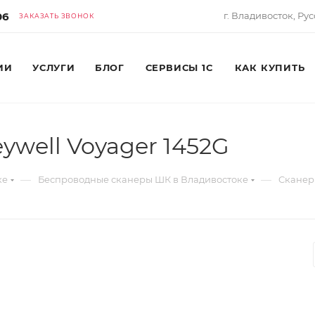
06
г. Владивосток, Рус
ЗАКАЗАТЬ ЗВОНОК
ИИ
УСЛУГИ
БЛОГ
СЕРВИСЫ 1С
КАК КУПИТЬ
well Voyager 1452G
—
—
ке
Беспроводные сканеры ШК в Владивостоке
Cканер 