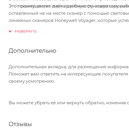
Этот сканер имеет очень удобную функцию самонах
Это преимущество даёт возможность оператору работ
оставленный не на месте сканер с помощью световых
линейных сканеров Honeywell Voyager, которые усп
многоплоскостное сканирование линейных штрих-к
сканирования двумерных штрих-кодов. При покупке
преимуществами новых тенденций, без приобретен
производительность. Из чего следует вывод – приоб
Дополнительно
сбора данных, вы получаете максимальную выгоду 
Дополнительная вкладка, для размещения информаци
Поможет вам ответить на интересующие покупателя в
своему усмотрению.
Вы можете убрать её или вернуть обратно, изменив 
Отзывы