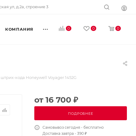
ская ул, д.2а, строение 3
0
0
0
КОМПАНИЯ
штрих-кода Honeywell Voyager 1452G
от
16 700 ₽
ПОДРОБНЕЕ
Самовывоз сегодня - бесплатно
Доставка завтра - 390 ₽