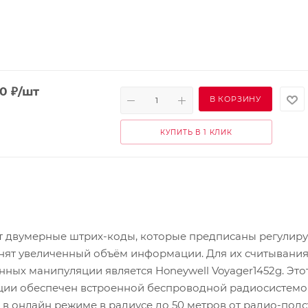
00
₽
/шт
В КОРЗИНУ
КУПИТЬ В 1 КЛИК
уют двумерные штрих-коды, которые предписаны регули
нят увеличенный объём информации. Для их считывани
ых манипуляции является Honeywell Voyager1452g. Это
ции обеспечен встроенной беспроводной радиосистемо
я в онлайн режиме в радиусе до 50 метров от радио-подс