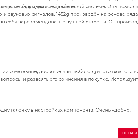
ождения благодаря пейджинговой системе. Она позволя
ать, не задумываясь о кабеле.
 и звуковых сигналов. 1452g произведён на основе ряд
ели себя зарекомендовать с лучшей стороны. Он произво
одов с возможностью недорогой модернизации для
 или в будущем владелец может воспользоваться
ий дорогостоящего оборудования и не снижая
ретая фотосканер Voyager 1452g с высококачественной 
при разумном вложении.
и о магазине, доставке или любого другого важного к
опросы и развеять его сомнения в покупке. Используйт
одну галочку в настройках компонента. Очень удобно.
ОСТАВИ