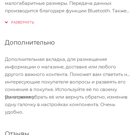
малогабаритные размеры. Передача данных
производится благодаря функции Bluetooth. Также
он имеет в комплекте проводной USB2.0 интерфейс,
осуществляющий передачу данных на ПК. Для
сохранения информации вне зоны действия зоны
действия Bluetooth, сканер использует встроенную
Дополнительно
внутреннюю память, объём которой составляет 520
Кб. CipherLab 1661 включает в себя несколько
Дополнительная вкладка, для размещения
способов считывания: линейный, лазерный и
информации о магазине, доставке или любого
двухмерный. Возможности данной карманной
другого важного контента. Поможет вам ответить на
модели и крупных сканеров практически схожи,
интересующие покупателя вопросы и развеять его
главное его отличие - компактный размер. Мощные
сомнения в покупке. Используйте её по своему
литий-ионных аккумуляторы позволяют применять
Вы можете убрать её или вернуть обратно, изменив
усмотрению.
данный сканер круглые сутки. Что повышает
одну галочку в настройках компонента. Очень
производительно при использовании этого
удобно.
малыша. CipherLab 1661 являются очень
функциональными, потому что выполняют многие
функции крупных сканеров, при своём малом весе.
Отзывы