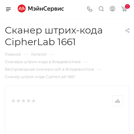
0
Сканер штрих-кода
CipherLab 1661
—
—
Главная
Каталог
—
Сканеры штрих-кода в Владивостоке
—
Беспроводные сканеры ШК в Владивостоке
Сканер штрих-кода CipherLab 1661