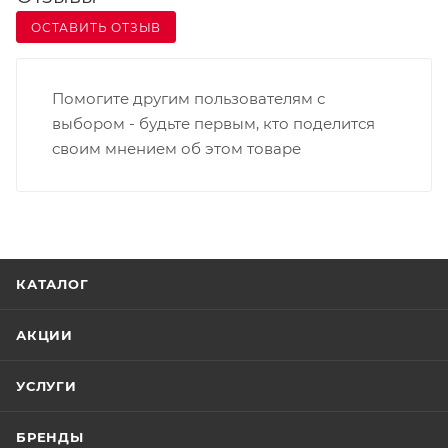
Тем самым облегчают труд операторов в разных
ОСТАВИТЬ ОТЗЫВ
сферах деятельности. Применяются для считывания
штрих-кодов в торговле, здравоохранении и в
местах обслуживания населения.
Помогите другим пользователям с
выбором - будьте первым, кто поделится
своим мнением об этом товаре
КАТАЛОГ
АКЦИИ
УСЛУГИ
БРЕНДЫ