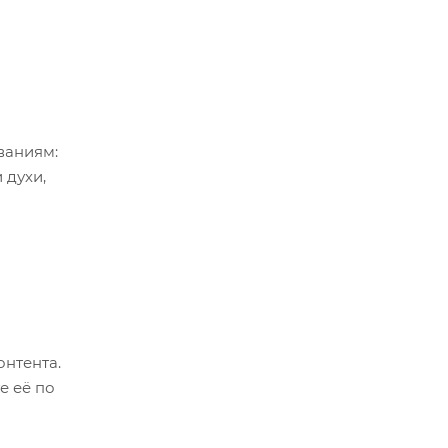
ваниям:
 духи,
кировки.
онтента.
е её по