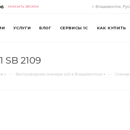
06
г. Владивосток, Рус
ЗАКАЗАТЬ ЗВОНОК
ИИ
УСЛУГИ
БЛОГ
СЕРВИСЫ 1С
КАК КУПИТЬ
 SB 2109
—
—
ке
Беспроводные сканеры ШК в Владивостоке
Сканер