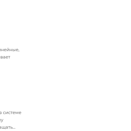
инейные,
вает
в системе
му
ащать