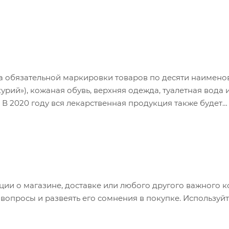
а обязательной маркировки товаров по десяти наимено
й»), кожаная обувь, верхняя одежда, туалетная вода и
В 2020 году вся лекарственная продукция также будет
аименований товаров войдут в список обязательной мар
дательству с минимальными затратами.
и о магазине, доставке или любого другого важного к
опросы и развеять его сомнения в покупке. Используйт