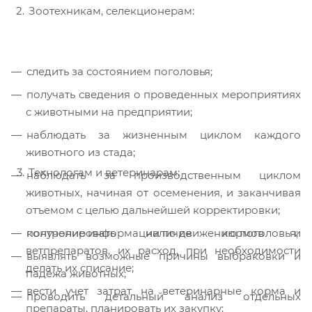
Зоотехникам, селекционерам:
следить за состоянием поголовья;
получать сведения о проведенных мероприятиях
с животными на предприятии;
наблюдать за жизненным циклом каждого
животного из стада;
Технологам и ветеринарам:
наблюдать за производственным циклом
животных, начиная от осеменения, и заканчивая
отъемом с целью дальнейшей корректировки;
получение информации по движению поголовья;
контролировать наличие кормов и
ветпрепаратов, их расход, при необходимости
выявлять возможные причины выбраковки и
делать их списание;
падежа животных;
вести учет затрат на ветеринарные корма и
проводить детальный анализ отдельных
препараты, планировать их закупку;