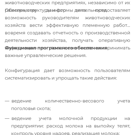
животноводческих предприятиях, независимо от их
Обеспечение данного типа предоставляет
размера, структуры и формы деятельности.
возможность руководителям животноводческих
хозяйств вести эффективную племенную работу,
вовремя создавать отчетность о производственной
деятельности хозяйства, получать оперативную
Функционал программного обеспечения
информацию по поголовью скота и принимать
важные управленческие решения.
Конфигурация дает возможность пользователям
систематизировать и упрощать такие действия:
ведение количественно-весового учета
поголовья скота;
ведение учета молочной продукции на
предприятии: расход молока на выпойку телят,
контроль уровня надоев, реализация молока;