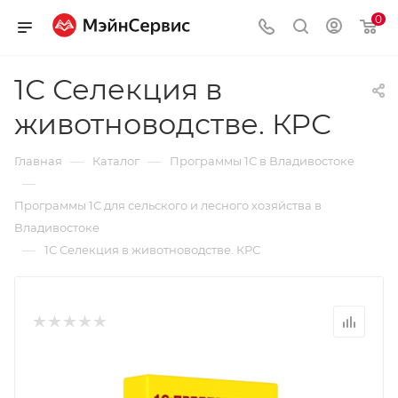
0
1С Селекция в
животноводстве. КРС
—
—
Главная
Каталог
Программы 1С в Владивостоке
—
Программы 1С для сельского и лесного хозяйства в
Владивостоке
—
1С Селекция в животноводстве. КРС