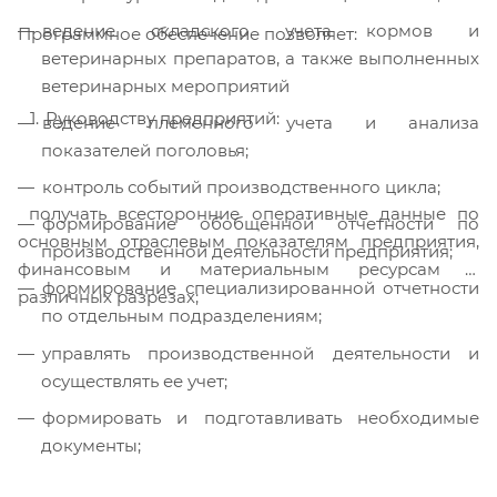
ведение складского учета кормов и
Программное обеспечение позволяет:
ветеринарных препаратов, а также выполненных
ветеринарных мероприятий
Руководству предприятий:
ведение племенного учета и анализа
показателей поголовья;
контроль событий производственного цикла;
получать всесторонние оперативные данные по
формирование обобщенной отчетности по
основным отраслевым показателям предприятия,
производственной деятельности предприятия;
финансовым и материальным ресурсам в
формирование специализированной отчетности
различных разрезах;
по отдельным подразделениям;
управлять производственной деятельности и
осуществлять ее учет;
формировать и подготавливать необходимые
документы;