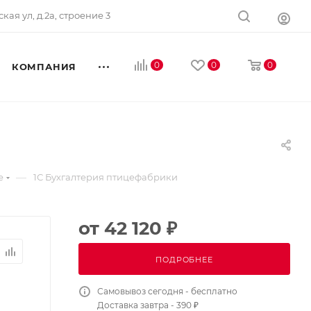
ская ул, д.2а, строение 3
0
0
0
КОМПАНИЯ
—
е
1С Бухгалтерия птицефабрики
от
42 120 ₽
ПОДРОБНЕЕ
Самовывоз сегодня - бесплатно
Доставка завтра - 390 ₽