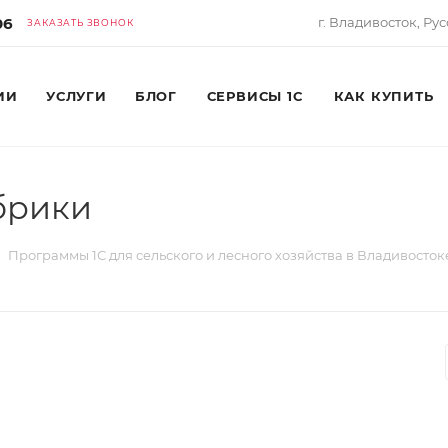
06
г. Владивосток, Рус
ЗАКАЗАТЬ ЗВОНОК
ИИ
УСЛУГИ
БЛОГ
СЕРВИСЫ 1С
КАК КУПИТЬ
брики
Программы 1С для сельского и лесного хозяйства в Владивосток