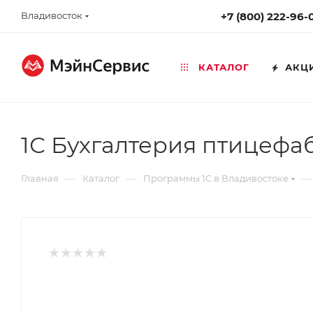
Владивосток
+7 (800) 222-96-
КАТАЛОГ
АКЦ
1С Бухгалтерия птицефа
—
—
—
Главная
Каталог
Программы 1С в Владивостоке