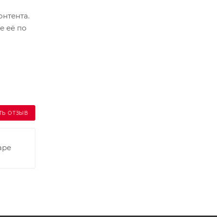
онтента.
е её по
ТЬ ОТЗЫВ
аре