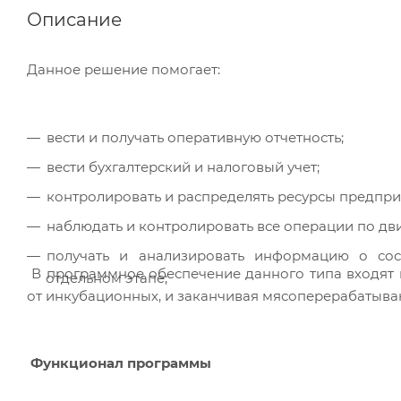
Описание
Данное решение помогает:
вести и получать оперативную отчетность;
вести бухгалтерский и налоговый учет;
контролировать и распределять ресурсы предпри
наблюдать и контролировать все операции по дв
получать и анализировать информацию о со
В программное обеспечение данного типа входят 
отдельном этапе;
от инкубационных, и заканчивая мясоперерабатыв
Функционал программы