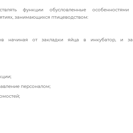
ствлять функции обусловленные особенностями
иятиях, занимающихся птицеводством:
ов начиная от закладки яйца в инкубатор, и за
кции;
равление персоналом;
омостей;