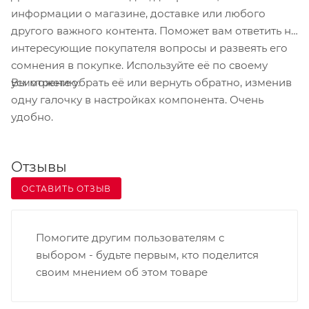
информации о магазине, доставке или любого
другого важного контента. Поможет вам ответить на
Допустимая ширина материала – от 20 до 118 мм,
интересующие покупателя вопросы и развеять его
с толщиной от 0,08 до 0, 18 мм,
сомнения в покупке. Используйте её по своему
Вы можете убрать её или вернуть обратно, изменив
усмотрению.
Можно печатать на текстильной ленте.
одну галочку в настройках компонента. Очень
удобно.
Отзывы
ОСТАВИТЬ ОТЗЫВ
Помогите другим пользователям с
выбором - будьте первым, кто поделится
своим мнением об этом товаре