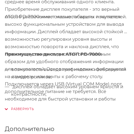
среднее время обслуживания одного клиента.
Приобретение дисплея покупателя - это верный
АТОЛ PD-7000 имеет малые габариты и является
способ увеличения лояльности ваших покупателей.
высоко функциональным устройством для вывода
информации. Дисплей обладает высокой стойкой с
возможностью регулировки уровня высоты и
возможностью поворота и наклона дисплея, что
Преимущество дисплея АТОЛ PD-7000:
позволяет установить дисплей оптимальным
образом для удобного отображения информации
для покупателей. Основание надежно фиксируется
возможность вывода графических изображений
на саморезы или винты к рабочему столу.
и видео роликов;
Подключается через USB (Virtual COM Mode) порт,
дисплей обладает высоким уровнем яркости и
дополнительное питание не требуется. Всё
контрастности;
необходимое для быстрой установки и работы
отличная читабельность отображаемой
дисплея входит в комплект поставки
информации;
простая установка и возможность фиксации на
Дополнительно
рабочем месте кассира;