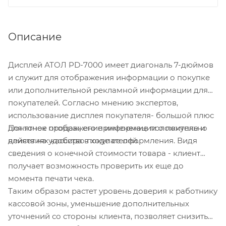
Описание
Дисплей АТОЛ PD-7000 имеет диагональ 7-дюймов
и служит для отображения информации о покупке
или дополнительной рекламной информации для
покупателей. Согласно мнению экспертов,
использование дисплея покупателя- большой плюс
Понятное отображение информации о покупке и
для точек продаж, его применение положительно
действиях кассира в ходе ее оформления. Видя
влияет на удобство покупателей.
сведения о конечной стоимости товара - клиент
получает возможность проверить их еще до
момента печати чека.
Таким образом растет уровень доверия к работнику
кассовой зоны, уменьшение дополнительных
уточнений со стороны клиента, позволяет снизить