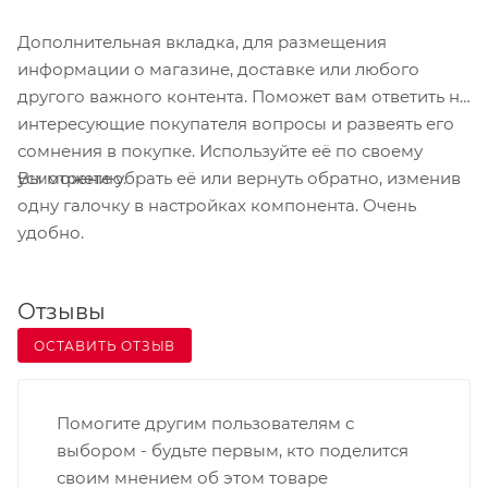
подключение через популярный интерфейс USB
Дополнительная вкладка, для размещения
и без дополнительного питания.
информации о магазине, доставке или любого
другого важного контента. Поможет вам ответить на
интересующие покупателя вопросы и развеять его
сомнения в покупке. Используйте её по своему
Вы можете убрать её или вернуть обратно, изменив
усмотрению.
одну галочку в настройках компонента. Очень
удобно.
Отзывы
ОСТАВИТЬ ОТЗЫВ
Помогите другим пользователям с
выбором - будьте первым, кто поделится
своим мнением об этом товаре