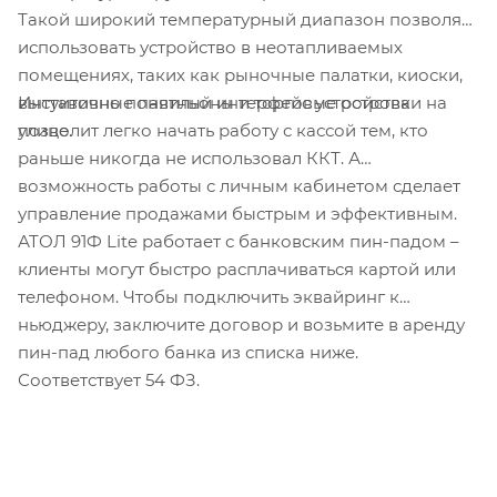
Такой широкий температурный диапазон позволяет
использовать устройство в неотапливаемых
помещениях, таких как рыночные палатки, киоски,
Интуитивно понятный интерфейс устройства
выставочные павильоны и торговые островки на
позволит легко начать работу с кассой тем, кто
улице.
раньше никогда не использовал ККТ. А
возможность работы с личным кабинетом сделает
управление продажами быстрым и эффективным.
АТОЛ 91Ф Lite работает с банковским пин-падом –
клиенты могут быстро расплачиваться картой или
телефоном. Чтобы подключить эквайринг к
ньюджеру, заключите договор и возьмите в аренду
пин-пад любого банка из списка ниже.
С
оответствует 54 ФЗ.