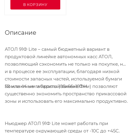
В КОРЗИНУ
Описание
АТОЛ 91Ф Lite – самый бюджетный вариант в
продуктовой линейке автономных касс АТОЛ,
позволяющий сэкономить не только на покупке, но
и в процессе ее эксплуатации, благодаря низкой
стоимости запасных частей, используемой бумаги
Компактные габариты (85х66х187мм) позволяют
58 или 44 мм и простой замене ФН.
существенно экономить пространство прикассовой
зоны и использовать его максимально продуктивно.
Ньюджер АТОЛ 91Ф Lite может работать при
температуре окружающей среды от -10С до +45С.